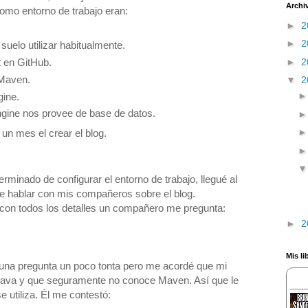
Archi
 como entorno de trabajo eran:
►
2
►
2
suelo utilizar habitualmente.
►
2
t en GitHub.
 Maven.
▼
2
ine.
gine nos provee de base de datos.
un mes el crear el blog.
erminado de configurar el entorno de trabajo, llegué al
e hablar con mis compañeros sobre el blog.
 con todos los detalles un compañero me pregunta:
►
2
Mis li
na pregunta un poco tonta pero me acordé que mi
ava y que seguramente no conoce Maven. Así que le
 utiliza. Él me contestó: