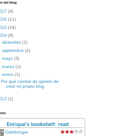
vo del blog
017
(4)
016
(11)
015
(14)
014
(8)
►
diciembre
(1)
►
septiembre
(2)
►
mayo
(3)
►
marzo
(1)
▼
enero
(1)
Por qué cambié de opinión de
crear mi propio blog
013
(1)
bros
Enrique's bookshelf: read
Oathbringer