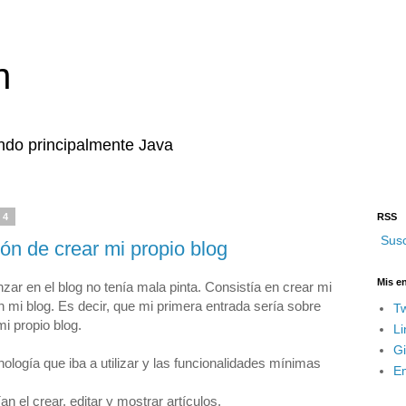
n
ndo principalmente Java
14
RSS
Susc
ón de crear mi propio blog
Mis e
r en el blog no tenía mala pinta. Consistía en crear mi
 mi blog. Es decir, que mi primera entrada sería sobre
Tw
i propio blog.
Li
G
nología que iba a utilizar y las funcionalidades mínimas
Em
 el crear, editar y mostrar artículos.