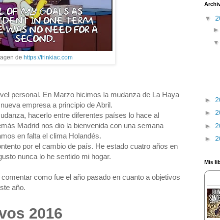
Archi
▼
2
magen de
https://frinkiac.com
nivel personal. En Marzo hicimos la mudanza de La Haya
►
2
nueva empresa a principio de Abril.
►
2
udanza, hacerlo entre diferentes países lo hace al
emás Madrid nos dio la bienvenida con una semana
►
2
amos en falta el clima Holandés.
►
2
tento por el cambio de país. He estado cuatro años en
usto nunca lo he sentido mi hogar.
Mis li
 comentar como fue el año pasado en cuanto a objetivos
ste año.
vos 2016