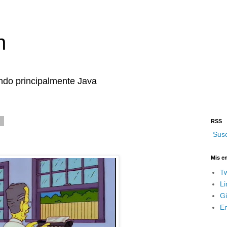
n
ndo principalmente Java
7
RSS
Susc
Mis e
Tw
Li
G
Em