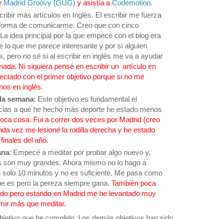
e
Madrid Groovy (GUG)
y asistía a
Codemotion
.
cribir más artículos en Inglés. El escribir me fuerza
a forma de comunicarme. Creo que con cinco
 La idea principal por la que empecé con el blog era
e lo que me parece interesante y por si alguien
, pero no sé si al escribir en inglés me va a ayudar
ada. Ni siquiera pensé en escribir un artículo en
ctado con el primer objetivo porque si no me
nos en inglés.
 la semana
: Este objetivo es fundamental el
acias a que he hecho más deporte he estado menos
oca cosa. Fui a correr dos veces por Madrid (creo
da vez me lesioné la rodilla derecha y he estado
 finales del año.
ana
: Empecé a meditar por probar algo nuevo y,
os son muy grandes. Ahora mismo no lo hago a
solo 10 minutos y no es suficiente. Me pasa como
ue es pero la pereza siempre gana.
También poca
ado pero estando en Madrid me he levantado muy
mir más que meditar.
 objetivo que he cumplido. Los demás objetivos han sido