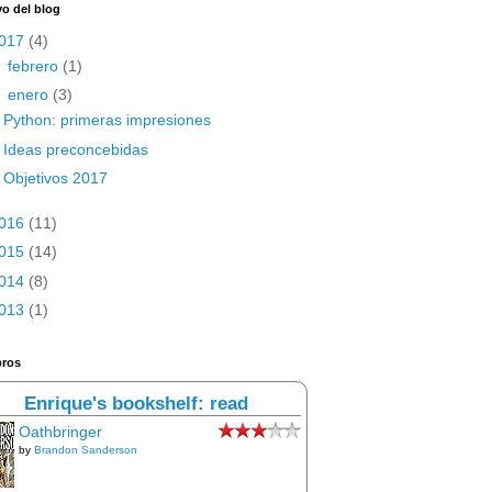
vo del blog
017
(4)
►
febrero
(1)
▼
enero
(3)
Python: primeras impresiones
Ideas preconcebidas
Objetivos 2017
016
(11)
015
(14)
014
(8)
013
(1)
bros
Enrique's bookshelf: read
Oathbringer
by
Brandon Sanderson