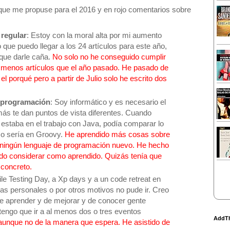
os que me propuse para el 2016 y en rojo comentarios sobre
 regular
: Estoy con la moral alta por mi aumento
 que puedo llegar a los 24 artículos para este año,
que darle caña.
No solo no he conseguido cumplir
to menos artículos que el año pasado. He pasado de
el porqué pero a partir de Julio solo he escrito dos
 programación
: Soy informático y es necesario el
s te dan puntos de vista diferentes. Cuando
estaba en el trabajo con Java, podía comparar lo
o sería en Groovy.
He aprendido más cosas sobre
 ningún lenguaje de programación nuevo. He hecho
do considerar como aprendido. Quizás tenía que
 concreto.
gile Testing Day, a Xp days y a un code retreat en
as personales o por otros motivos no pude ir. Creo
e aprender y de mejorar y de conocer gente
 tengo que ir a al menos dos o tres eventos
AddT
aunque no de la manera que espera. He asistido de