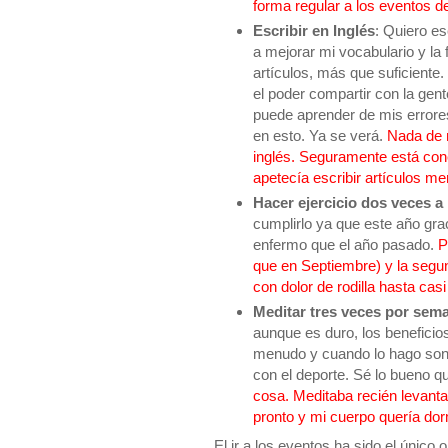
forma regular a los eventos d
Escribir en Inglés
: Quiero es
a mejorar mi vocabulario y l
artículos, más que suficiente.
el poder compartir con la gent
puede aprender de mis errores
en esto. Ya se verá.
Nada de n
inglés. Seguramente está cone
apetecía escribir artículos me
Hacer ejercicio dos veces a
cumplirlo ya que este año gr
enfermo que el año pasado.
P
que en Septiembre) y la segun
con dolor de rodilla hasta casi
Meditar tres veces por sem
aunque es duro, los benefici
menudo y cuando lo hago son 
con el deporte. Sé lo bueno q
cosa. Meditaba recién levant
pronto y mi cuerpo quería dor
El ir a los eventos ha sido el único